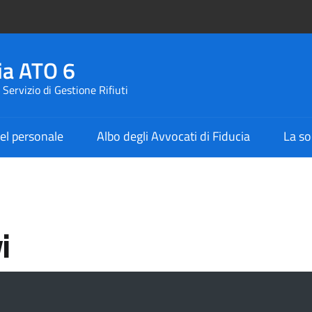
ia ATO 6
Servizio di Gestione Rifiuti
el personale
Albo degli Avvocati di Fiducia
La so
i