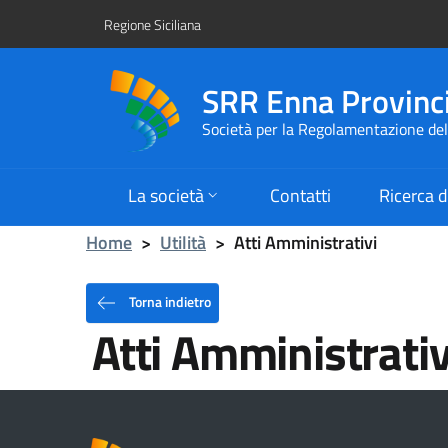
Regione Siciliana
SRR Enna Provinc
Società per la Regolamentazione del 
La società
Contatti
Ricerca d
Home
>
Utilità
>
Atti Amministrativi
Torna indietro
Atti Amministrativ